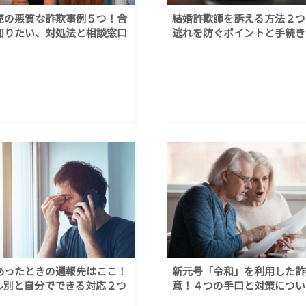
売の悪質な詐欺事例５つ！合
結婚詐欺師を訴える方法２つ
知りたい、対処法と相談窓口
逃れを防ぐポイントと手続き
あったときの通報先はここ！
新元号「令和」を利用した詐
ル別と自分でできる対応２つ
意！４つの手口と対策につい