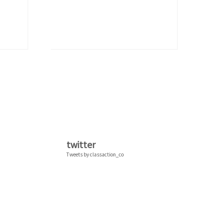
twitter
Tweets by classaction_co