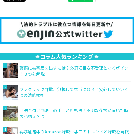
コラム人気ランキング
1
警察に被害届を出すには？必須項目＆不受理となるポイン
ト３つを解説
2
ワンクリック詐欺、無視して本当にＯＫ？安心していい４
つの法的根拠
3
「送り付け商法」の手口と対処法！不明な荷物が届いた時
の心構え３つ
4
再び急増中のAmazon詐欺…手口のトレンドと詐欺を見抜