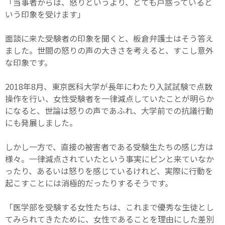
「当事者からは、怒りというより、とても戸惑っていると
いう印象を受けます」
面談に来た受験者の印象を聞くと、板倉弁護士はそう答え
ました。世間の怒りの声の大きさを考えると、すこし意外
な印象です。
2018年8月、東京医科大学が長年にわたり入試試験で点数
操作を行い、女性受験者を一律減点していたことが明らか
になると、世論は怒りの声であふれ、大学前での抗議行動
にも発展しました。
しかし一方で、直接の被害者である受験生たちの感じ方は
様々。一律減点されていたという事実にピンと来ていなか
ったり、あるいは怒りを感じているけれど、実際に行動を
起こすことには消極的だったりするそうです。
「医学部を受験する女性たちは、これまで優秀な生徒とし
てみられてきたために、女性であることを理由にした差別