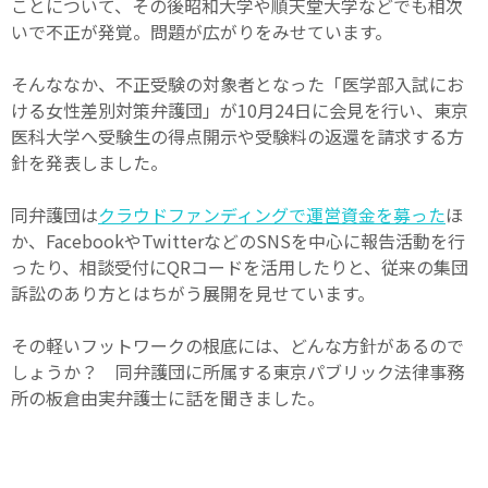
ことについて、その後昭和大学や順天堂大学などでも相次
いで不正が発覚。問題が広がりをみせています。
そんななか、不正受験の対象者となった「医学部入試にお
ける女性差別対策弁護団」が10月24日に会見を行い、東京
医科大学へ受験生の得点開示や受験料の返還を請求する方
針を発表しました。
同弁護団は
クラウドファンディングで運営資金を募った
ほ
か、FacebookやTwitterなどのSNSを中心に報告活動を行
ったり、相談受付にQRコードを活用したりと、従来の集団
訴訟のあり方とはちがう展開を見せています。
その軽いフットワークの根底には、どんな方針があるので
しょうか？ 同弁護団に所属する東京パブリック法律事務
所の板倉由実弁護士に話を聞きました。