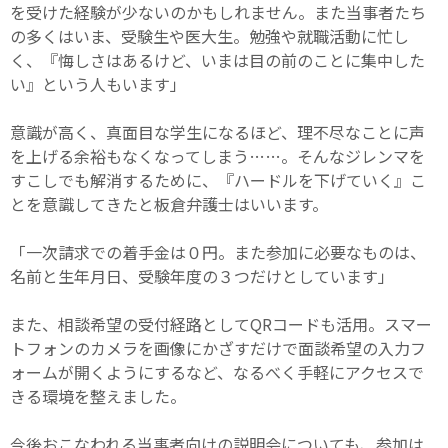
を受けた経験が少ないのかもしれません。また当事者たち
の多くはいま、受験生や医大生。勉強や就職活動に忙し
く、『悔しさはあるけど、いまは目の前のことに集中した
い』という人もいます」
意識が高く、真面目な学生になるほど、理不尽なことに声
を上げる余裕もなくなってしまう……。そんなジレンマを
すこしでも解消するために、『ハードルを下げていく』こ
とを意識してきたと板倉弁護士はいいます。
「一次請求での着手金は０円。また参加に必要なものは、
名前と生年月日、受験年度の３つだけとしています」
また、相談希望の受付経路としてQRコードも活用。スマー
トフォンのカメラを画像にかざすだけで面談希望の入力フ
ォームが開くようにするなど、なるべく手軽にアクセスで
きる環境を整えました。
今後おこなわれる当事者向けの説明会についても、参加は