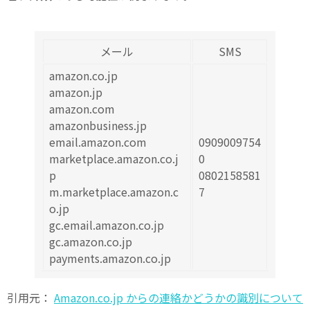
メール
SMS
amazon.co.jp
amazon.jp
amazon.com
amazonbusiness.jp
email.amazon.com
0909009754
marketplace.amazon.co.j
0
p
0802158581
m.marketplace.amazon.c
7
o.jp
gc.email.amazon.co.jp
gc.amazon.co.jp
payments.amazon.co.jp
引用元：
Amazon.co.jp からの連絡かどうかの識別について