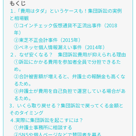
もくじ
１.「費用はタダ」というケースも！集団訴訟の実例
と相場観
①コインチェック仮想通貨不正流出事件（2018
年）
②東芝不正会計事件（2015年）
③ベネッセ個人情報漏えい事件（2014年）
２．なぜ安くなる？ 集団訴訟費用が抑えられる理由
①訴訟にかかる費用を参加者全員で分担できるた
め。
②合計被害額が増えると、弁護士の報酬金も高くな
るため。
③弁護士が費用を自己負担で運営している場合があ
るため。
3．いくら取り戻せる？集団訴訟で戻ってくる金額と
そのタイミング
４.実際に集団訴訟を起こすには？
①弁護士事務所に相談する
②SNSや個人ページなどで賛同者を募る