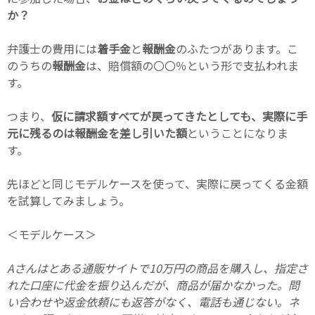
か？
弁護士の費用には
着手金
と
報酬金
のふたつがあります。こ
のうちの
報酬金
は、賠償額の〇〇％という形で支払われま
す。
つまり、
仮に請求額すべてが戻ってきたとしても、実際に手
元に残るのは報酬金を差し引いた額
ということになりま
す。
先ほどと同じモデルケースを使って、実際に戻ってくる金額
を試算してみましょう。
＜モデルケース＞
Aさんはとある通販サイトで10万円の商品を購入し、指定さ
れた口座に代金を振り込んだが、商品が届かなかった。問
い合わせや返金依頼にも返答がなく、電話も通じない。ネ