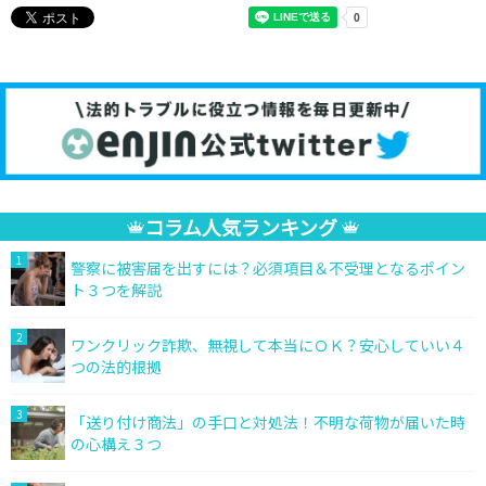
コラム人気ランキング
1
警察に被害届を出すには？必須項目＆不受理となるポイン
ト３つを解説
2
ワンクリック詐欺、無視して本当にＯＫ？安心していい４
つの法的根拠
3
「送り付け商法」の手口と対処法！不明な荷物が届いた時
の心構え３つ