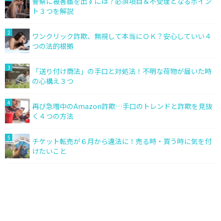
警察に被害届を出すには？必須項目＆不受理となるポイン
ト３つを解説
2
ワンクリック詐欺、無視して本当にＯＫ？安心していい４
つの法的根拠
3
「送り付け商法」の手口と対処法！不明な荷物が届いた時
の心構え３つ
4
再び急増中のAmazon詐欺…手口のトレンドと詐欺を見抜
く４つの方法
5
チケット転売が６月から違法に！売る時・買う時に気を付
けたいこと