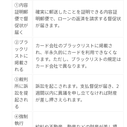
①内容
証明郵
確実に郵送したことを証明できる内容証
便で督
明郵便で、ローンの返済を請求する督促状
促状が
が届きます。
届く
②ブラ
カード会社のブラックリストに掲載さ
ックリ
れ、半永久的にカードを利用できなくな
ストに
ります。ただし、ブラックリストの規定は
掲載さ
カード会社で異なります。
れる
③裁判
所に訴
訴訟を起こされます。支払督促が届き、2
訟を提
週間以内に異議を申し立てなければ財産
起され
が差し押さえられます。
る
④強制
執行
給料や不動産、動産などの財産が差し押