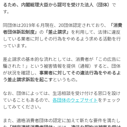
るため、内閣総理大臣から認可を受けた法人（団体）
で
す。
同団体は2019年６月現在、20団体認定されており、
「消費
者団体訴訟制度」
の
「差止請求」
を利用して、法律に違反
している業者に対しその行為をやめるよう求める活動を行
っています。
差止請求の基本的な流れとしては、消費者が「この広告に
騙された！」という被害情報を提供（通報）すると、団体
が状況を確認し、
事業者に対してその違法行為をやめるよ
う差止請求訴訟を起こす
というもの。
なお、団体によっては、生活相談を受け付ける窓口を設け
ていることもあるので、
各団体のウェブサイト
をチェック
してみてください。
また、適格消費者団体の認定に加えて新たな要件を満たし