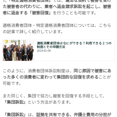
た
「特定適格消費者団体」
では、
違法な契約で被害を受け
た被害者の代わりに、業者へ返金請求訴訟を起こし、被害
者に返金する「被害回復」
を行うことも可能です。
適格消費者団体・特定適格消費者団体については、こちら
の記事で詳しく紹介しています。
適格消費者団体はなにができる？利用できる２つの
制度とその申請方法
2019-01-09
このように、消費者団体訴訟制度は、
同じ原因で被害にあ
った多くの消費者に変わって集団的な回復を求める
ことが
可能です。
また同じく、集団で協力し被害を回復する手段として、
「集団訴訟」
という方法があります。
「集団訴訟」
は、
証拠を共有できる、弁護士費用の分担が