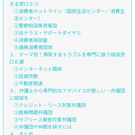
きる窓口５つ
①消費者ホットライン（国民生活センター／消費生
活センター）
②警察相談専用電話
③法テラス・サポートダイヤル
④消費者相談室
⑤適格消費者団体
２．テーマ別！頻発するトラブルを専門に扱う相談窓
口６選
①インターネット関係
②投資詐欺
③不動産関連
３．弁護士から専門的なアドバイスが欲しい…弁護団
に相談を
①クレジット・リース対策弁護団
②医療問題弁護団
③サブリース被害対策弁護団
④弁護団や仲間を探すには
４．まとめ