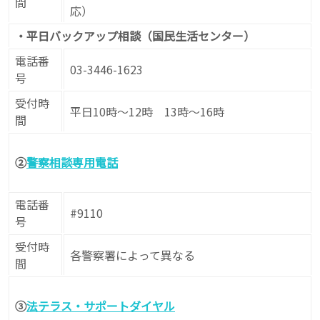
間
応）
・平日バックアップ相談（国民生活センター）
電話番
03-3446-1623
号
受付時
平日10時〜12時 13時〜16時
間
②
警察相談専用電話
電話番
#9110
号
受付時
各警察署によって異なる
間
③
法テラス・サポートダイヤル