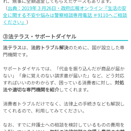
れ、無事に全額返金してもらえたケースもあります。
（
出典：2019年３月26日・政府広報オンライン『生活の安
全に関する不安や悩みは警察相談専用電話 ＃9110へご相談
ください』
）
③法テラス・サポートダイヤル
法テラス
は、
法的トラブル解決
のために、国が設立した専
門機関です。
サポートダイヤルでは、「代金を振り込んだが商品が届か
ない」「身に覚えのない請求書が届いた」など、どう対応
すればいいのかわからず、困っている消費者に対し、
対処
法や適切な専門機関を紹介
してくれます。
消費者トラブルだけでなく、法律上の手続きなども解説し
てくれるので、利用してみてください。
なお、すでに弁護士への相談を検討しているものの費用を