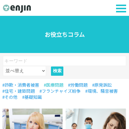
お役立ちコラム
#詐欺・消費者被害
#医療問題
#労働問題
#原発訴訟
#住宅・建築問題
#フランチャイズ紛争
#環境、騒音被害
#その他
#基礎知識