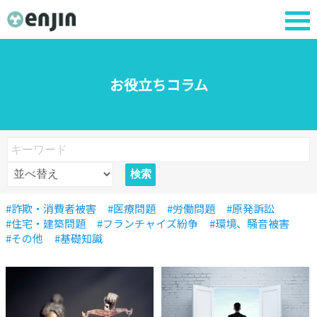
お役立ちコラム
#詐欺・消費者被害
#医療問題
#労働問題
#原発訴訟
#住宅・建築問題
#フランチャイズ紛争
#環境、騒音被害
#その他
#基礎知識