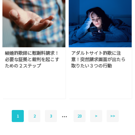
結婚詐欺師に慰謝料請求！
アダルトサイト詐欺に注
必要な証拠と裁判を起こす
意！突然請求画面が出たら
ための２ステップ
取りたい３つの行動
1
2
3
23
>
>>