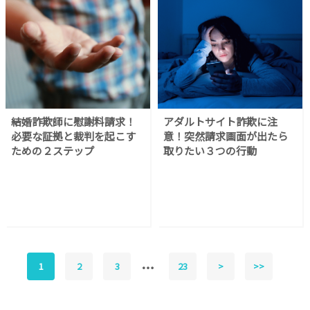
結婚詐欺師に慰謝料請求！
アダルトサイト詐欺に注
必要な証拠と裁判を起こす
意！突然請求画面が出たら
ための２ステップ
取りたい３つの行動
1
2
3
23
>
>>