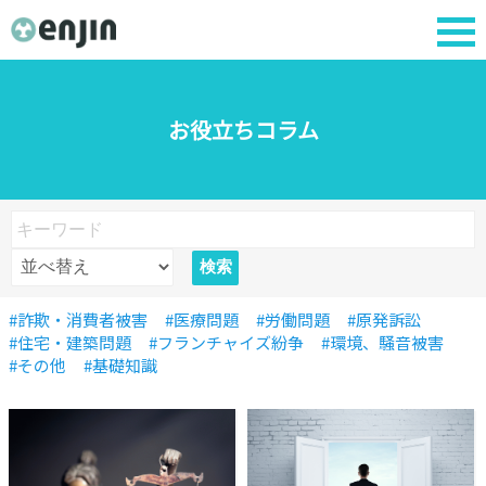
お役立ちコラム
#詐欺・消費者被害
#医療問題
#労働問題
#原発訴訟
#住宅・建築問題
#フランチャイズ紛争
#環境、騒音被害
#その他
#基礎知識