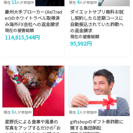
13
4
現在
人が参加中
現在
人が参加中
豪州大手ブローカー(AxiTrad
ダイエットサプリ無料お試
er)のホワイトラベル取得済
し契約したら定期コースに
み海外FX会社への返金請求
自動振込されていた詐欺へ
現在の被害総額
の返金請求
114,815,544円
現在の被害総額
95,992円
0
1
現在
人が参加中
現在
人が参加中
星野氏による食事や風景の
giftshopのギフト券詐欺に
写真をアップするだけの｢お
関する集団訴訟