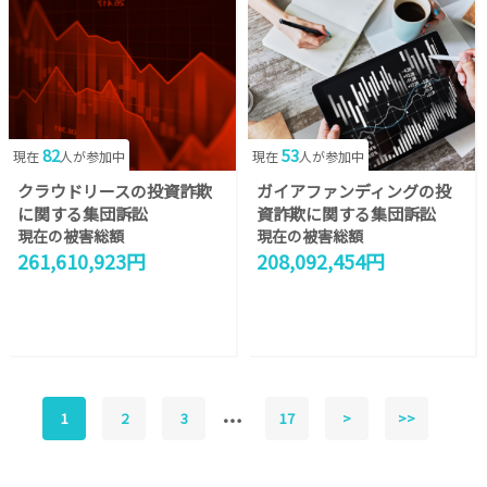
82
53
現在
人が参加中
現在
人が参加中
クラウドリースの投資詐欺
ガイアファンディングの投
に関する集団訴訟
資詐欺に関する集団訴訟
現在の被害総額
現在の被害総額
261,610,923円
208,092,454円
1
2
3
17
>
>>