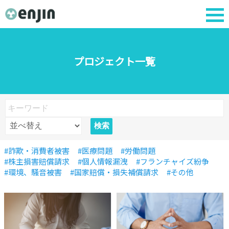
プロジェクト一覧
#詐欺・消費者被害
#医療問題
#労働問題
#株主損害賠償請求
#個人情報漏洩
#フランチャイズ紛争
#環境、騒音被害
#国家賠償・損失補償請求
#その他