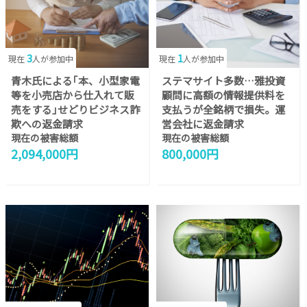
3
1
現在
人が参加中
現在
人が参加中
青木氏による｢本、小型家電
ステマサイト多数…雅投資
等を小売店から仕入れて販
顧問に高額の情報提供料を
売をする｣せどりビジネス詐
支払うが全銘柄で損失。運
欺への返金請求
営会社に返金請求
現在の被害総額
現在の被害総額
2,094,000円
800,000円