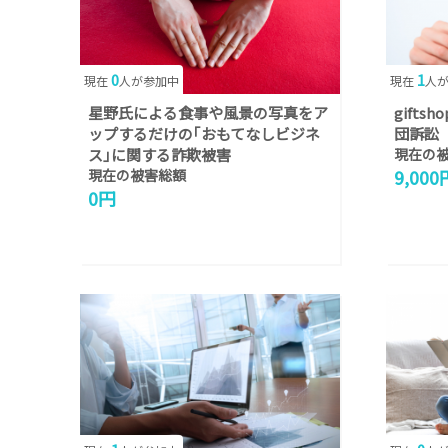
0
1
現在
人が参加中
現在
人
星野氏による食事や風景の写真をア
gift
ップするだけの｢おもてなしビジネ
団訴訟
ス｣に関する詐欺被害
現在の
9,000
現在の被害総額
0円