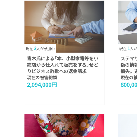
3
1
現在
人が参加中
現在
人
青木氏による｢本、小型家電等を小
ステマ
売店から仕入れて販売をする｣せど
額の情
りビジネス詐欺への返金請求
損失。
現在の被害総額
現在の
2,094,000円
800,0