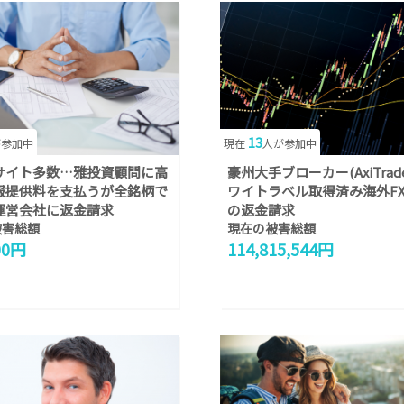
13
が参加中
現在
人が参加中
サイト多数…雅投資顧問に高
豪州大手ブローカー(AxiTrad
報提供料を支払うが全銘柄で
ワイトラベル取得済み海外F
運営会社に返金請求
の返金請求
被害総額
現在の被害総額
00円
114,815,544円