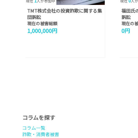
1
0
現在
人が参加中
現在
人
TMT株式会社の投資詐欺に関する集
福田氏
団訴訟
訴訟
現在の被害総額
現在の
1,000,000円
0円
コラムを探す
コラム一覧
詐欺・消費者被害