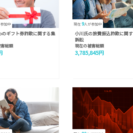
9
が参加中
現在
人が参加中
shopのギフト券詐欺に関する集
小川氏の旅費振込詐欺に関す
訴訟
被害総額
現在の被害総額
円
3,785,845円