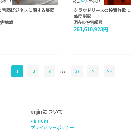
82
が参加中
現在
人が参加中
の音読ビジネスに関する集団
クラウドリースの投資詐欺に
集団訴訟
被害総額
現在の被害総額
261,610,923円
1
2
3
17
>
>>
enjinについて
利用規約
プライバシーポリシー