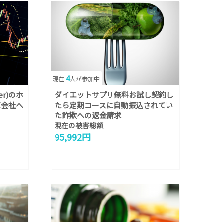
4
現在
人が参加中
er)のホ
ダイエットサプリ無料お試し契約し
X会社へ
たら定期コースに自動振込されてい
た詐欺への返金請求
現在の被害総額
95,992円