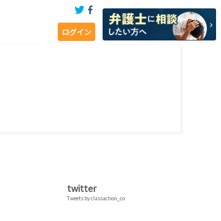
ログイン
twitter
Tweets by classaction_co